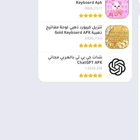
Keyboard Apk
7.5.11_0826
تنزيل كيبورد ذهبي لوحة مفاتيح
ذهبية Gold Keyboard APK
7.3.0_0420
شات جي بي تي بالعربي مجاني
ChatGPT APK
1.2024.226