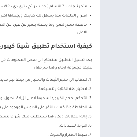
متجر ثيمات بـ 7 اقسام ( جديد – رائج – ثري دي – VIP – اسبوعياً – الخاص بي – الفئة ).
اقتراح الكلمات مما يسهل لك كتابتك ويجعلها اكثر 
حافظة نسخ لصق وما يجعله يتميز عن غيره من التطب
الاعلى.
كيفية استخدام تطبيق شيتا كيبورد
بعد تحميل التطبيق ستحتاج الى بعض المعلومات في طري
عليها مجموعة ارقام وهذا شرحها :
للذهاب الى متجر الثيمات والاختيار من بينها ثيم جدي
لاختيار لغة الكتابة وتنسيقها.
التحكم بحجم الكيبورد اسحبها لاعلى لزيادة الطول ا
الحافظة واذا قمت بالنقر على الدبوس الموجود على 
إزالة الاعلانات ولكن هذا سيتطلب منك شراء النسخ
التوجه للاعدادات.
ضبط الاهتزاز والصوت.