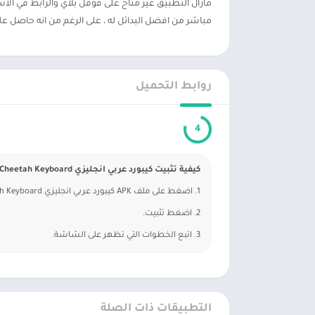
مازال التطبيق غير متاح على قوقل بلاي والرابط في الا
مباشر من افضل البدائل له ، على الرغم من انه حاصل عل
روابط التحميل
3
كيفية تثبيت كيبورد عربي انجليزي Cheetah Keyboard لوحة مفاتيح الفهد APK؟
1. اضغط على ملف APK كيبورد عربي انجليزي Cheetah Keyboard لوحة مفاتيح الفهد الذي تم تنزيله.
2. اضغط تثبيت.
3. اتبع الخطوات التي تظهر على الشاشة.
التطبيقات ذات الصلة