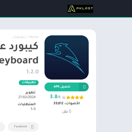
Home
/
تطبيقات
Keyboard لوحة مفاتيح ا
1.2.0
تطبيقات
تحميل APK
تطوير
3.8
27/02/2024
/5
الأصوات:
39,812
المتطلبات
5.0
نقل
Facebook