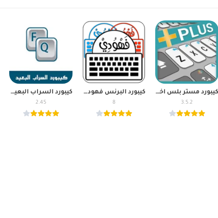
كيبورد مستر بلس اخر اصدار mr مع الاختصارات برابط مباشر apk
كيبورد البرنس فهودي المزخرف برابط مباشر ومميزات جديدة
كيبورد السراب البعيد الاصلي برابط مباشر keyboard Alsarab apk
2.45
8
3.5.2