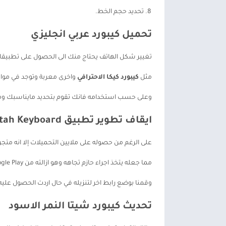
تحديد حجم الخط.
تحميل كيبورد عربي انجليزي
تغيير شكل الهاتف يحتاج منك الى الحصول على تطبيقات 
مثل
كيبورد كيكا الاحترافي
واخرى معربة وتوجد في مواق
وعلى حسب استخدامه فانك تقوم بتحديد مايناسبك ومن
ايقاف تطوير تطبيق Cheetah Keyboard
على الرغم من حصوله على ملايين التحميلات إلا انه م
مما جعله يتخذ اجراء حازم تجاهه وهو ازالته من Google Play نهائياً ، لهذا فانه غير متاح في الوقت الحالي.
وقمنا بوضع رابط اخر لتنزيله في حال اردت الحصول عليه 
تحديث كيبورد شيتا النمر الاسود