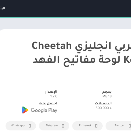
الر
كيبورد عربي انجليزي Cheetah
لفهد
بحجم
الإصدار
1.2.0
18 MB
التحميلات
احصل عليه
+ 500,000
Whatsapp
Telegram
Pinterest
Twitter