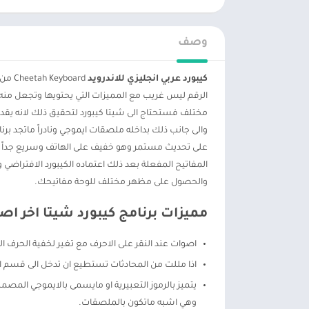
وصف
كيبورد عربي انجليزي للاندرويد
oard
الرقم ليس غريب مع المميزات التي يحتويها وتجعل منه
مختلف فستحتاج الى شيتا كيبورد لتحقيق ذلك لانه يقدم
والى جانب ذلك بداخله ملصقات ايموجي ونادراً ماتجد بر
على تحديث مستمر وهو خفيف على الهاتف وسريع جداً وب
المفاتيح المفعلة بعد ذلك اعتماده الكيبورد الافتراضي وا
والحصول على مظهر مختلف للوحة مفاتيحك.
مميزات برنامج كيبورد شيتا اخر اصد
اصوات عند النقر على الاحرف مع تغير لخفية الحرف ا
اذا مللت من المحادثات تستطيع ان تدخل الى قسم ا
يتميز بالرموز التعبيرية او مايسمى بالايموجي الم
وهي اشبه ماتكون بالملصقات.