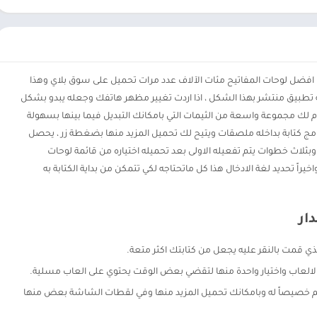
Cheetah Keyb من افضل لوحات المفاتيح مئات الآلاف عدد مرات تحميل على سوق بلاي وهذا
 تطبيق منتشر بهذا الشكل ، اذا اردت تغيير مظهر هاتفك وجعله يبدو بشكل
 لك مجموعة واسعة من الثيمات التي بامكانك التبديل فيما بينها بسهولة
نامج كتابة بداخله ملصقات ويتيح لك تحميل المزيد منها بضغطة زر ، يحصل
ثلاث خطوات يتم تفعيله الاولى بعد تحميله اختياره من قائمة لوحات
خيراً تحديد لغة الادخال هذا كل ماتحتاجه لكي تتمكن من بداية الكتابة به
ار
لذي قمت بالنقر عليه يجعل من كتابتك اكثر متعة.
لالعاب واختيار واحدة منها لتقضي بعض الوقت يحتوي على العاب مسلية.
صمم خصيصاً له وبامكانك تحميل المزيد منها وفي لقطات الشاشة بعض منها