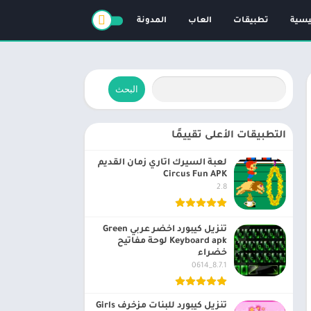
ئيسية
تطبيقات
العاب
المدونة
البحث
التطبيقات الأعلى تقييمًا
لعبة السيرك اتاري زمان القديم
Circus Fun APK
2.8
تنزيل كيبورد اخضر عربي Green
Keyboard apk لوحة مفاتيح
خضراء
8.7.1_0614
تنزيل كيبورد للبنات مزخرف Girls