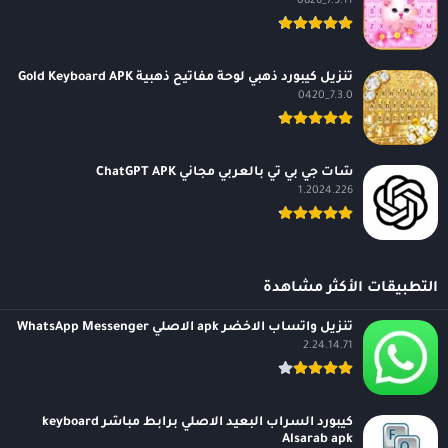
7.5.11_0826
تنزيل كيبورد ذهبي لوحة مفاتيح ذهبية Gold Keyboard APK
7.3.0_0420
شات جي بي تي بالعربي مجاني ChatGPT APK
1.2024.226
التطبيقات الأكثر مشاهدة
تنزيل واتساب الاخضر apk الاصلي WhatsApp Messenger
2.24.14.71
كيبورد السراب البعيد الاصلي برابط مباشر keyboard
Alsarab apk