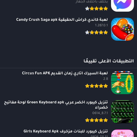
يختلف باختلاف الجهاز
لعبة كاندي كراش الحقيقية Candy Crush Saga apk
1.287.0.1
التطبيقات الأعلى تقييمًا
لعبة السيرك اتاري زمان القديم Circus Fun APK
2.8
تنزيل كيبورد اخضر عربي Green Keyboard apk لوحة مفاتيح
خضراء
8.7.1_0614
تنزيل كيبورد للبنات مزخرف Girls Keyboard Apk