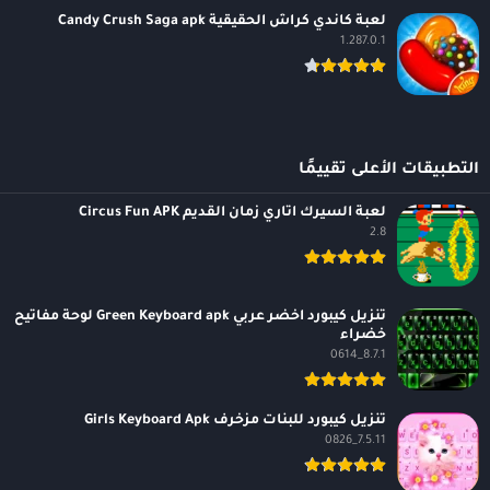
لعبة كاندي كراش الحقيقية Candy Crush Saga apk
1.287.0.1
التطبيقات الأعلى تقييمًا
لعبة السيرك اتاري زمان القديم Circus Fun APK
2.8
تنزيل كيبورد اخضر عربي Green Keyboard apk لوحة مفاتيح
خضراء
8.7.1_0614
تنزيل كيبورد للبنات مزخرف Girls Keyboard Apk
7.5.11_0826