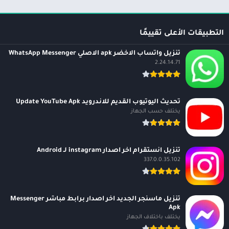
التطبيقات الأعلى تقييمًا
تنزيل واتساب الاخضر apk الاصلي WhatsApp Messenger
2.24.14.71
تحديث اليوتيوب القديم للاندرويد Update YouTube Apk
يختلف حسب الجهاز
تنزيل انستقرام اخر اصدار instagram لـ Android
337.0.0.35.102
تنزيل ماسنجر الجديد اخر اصدار برابط مباشر Messenger
Apk
يختلف باختلاف الجهاز