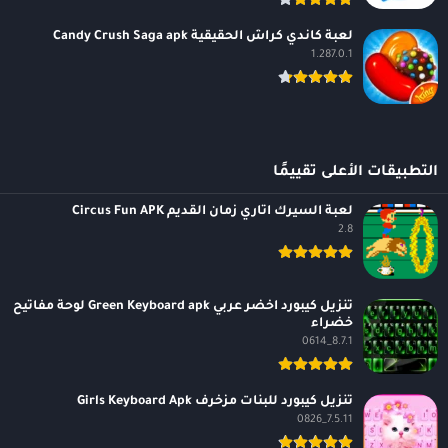
لعبة كاندي كراش الحقيقية Candy Crush Saga apk
1.287.0.1
التطبيقات الأعلى تقييمًا
لعبة السيرك اتاري زمان القديم Circus Fun APK
2.8
تنزيل كيبورد اخضر عربي Green Keyboard apk لوحة مفاتيح
خضراء
8.7.1_0614
تنزيل كيبورد للبنات مزخرف Girls Keyboard Apk
7.5.11_0826