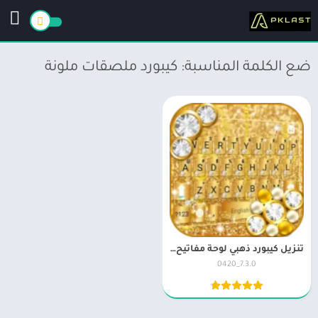
ضع الكلمة المناسبة: كيبورد ملصقات ملونة
تنزيل كيبورد ذهبي لوحة مفاتيح ذهبية Gold Keyboard APK
7.3.0_0420