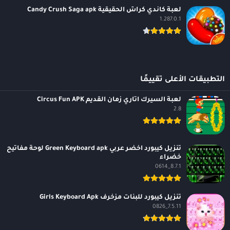
لعبة كاندي كراش الحقيقية Candy Crush Saga apk
1.287.0.1
التطبيقات الأعلى تقييمًا
لعبة السيرك اتاري زمان القديم Circus Fun APK
2.8
تنزيل كيبورد اخضر عربي Green Keyboard apk لوحة مفاتيح
خضراء
8.7.1_0614
تنزيل كيبورد للبنات مزخرف Girls Keyboard Apk
7.5.11_0826