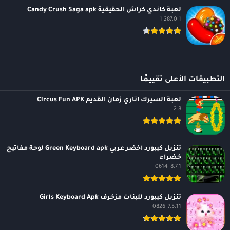
لعبة كاندي كراش الحقيقية Candy Crush Saga apk
1.287.0.1
التطبيقات الأعلى تقييمًا
لعبة السيرك اتاري زمان القديم Circus Fun APK
2.8
تنزيل كيبورد اخضر عربي Green Keyboard apk لوحة مفاتيح
خضراء
8.7.1_0614
تنزيل كيبورد للبنات مزخرف Girls Keyboard Apk
7.5.11_0826