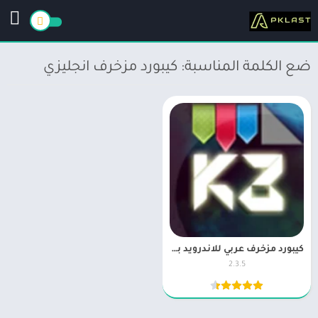
ضع الكلمة المناسبة: كيبورد مزخرف انجليزي
كيبورد مزخرف عربي للاندرويد برابط مباشر apk المزخرف الاحترافي
2.3.5