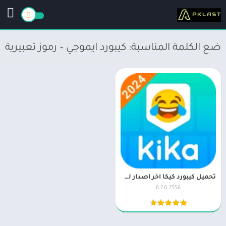
ضع الكلمة المناسبة: كيبورد ايموجي – رموز تعبيرية
تحميل كيبورد كيكا اخر اصدار للاندرويد kika keyboard Apk
6.7.0.7556