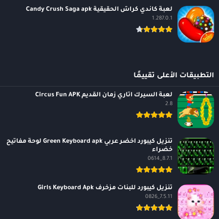
لعبة كاندي كراش الحقيقية Candy Crush Saga apk
1.287.0.1
التطبيقات الأعلى تقييمًا
لعبة السيرك اتاري زمان القديم Circus Fun APK
2.8
تنزيل كيبورد اخضر عربي Green Keyboard apk لوحة مفاتيح
خضراء
8.7.1_0614
تنزيل كيبورد للبنات مزخرف Girls Keyboard Apk
7.5.11_0826