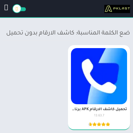
ضع الكلمة المناسبة: كاشف الارقام بدون تحميل
تحميل كاشف الارقام APK برنامج كشف اسم صاحب الرقم تروكولر
13.63.7