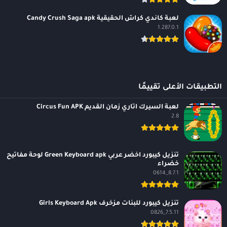
لعبة كاندي كراش الحقيقية Candy Crush Saga apk
1.287.0.1
التطبيقات الأعلى تقييمًا
لعبة السيرك اتاري زمان القديم Circus Fun APK
2.8
تنزيل كيبورد اخضر عربي Green Keyboard apk لوحة مفاتيح
خضراء
8.7.1_0614
تنزيل كيبورد للبنات مزخرف Girls Keyboard Apk
7.5.11_0826