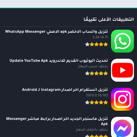
التطبيقات الأعلى تقييمًا
تنزيل واتساب الاخضر apk الاصلي WhatsApp Messenger
2.24.14.71
تحديث اليوتيوب القديم للاندرويد Update YouTube Apk
يختلف حسب الجهاز
تنزيل انستقرام اخر اصدار instagram لـ Android
337.0.0.35.102
تنزيل ماسنجر الجديد اخر اصدار برابط مباشر Messenger
Apk
يختلف باختلاف الجهاز