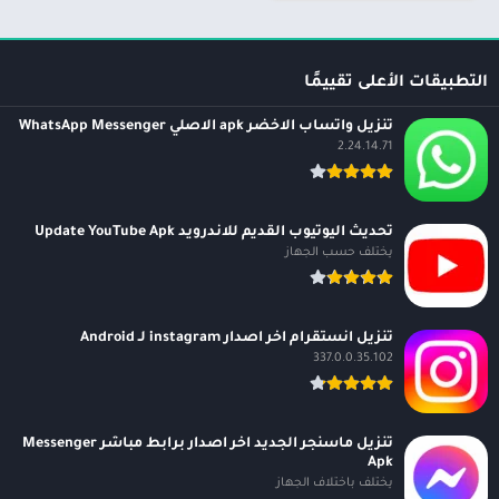
التطبيقات الأعلى تقييمًا
تنزيل واتساب الاخضر apk الاصلي WhatsApp Messenger
2.24.14.71
تحديث اليوتيوب القديم للاندرويد Update YouTube Apk
يختلف حسب الجهاز
تنزيل انستقرام اخر اصدار instagram لـ Android
337.0.0.35.102
تنزيل ماسنجر الجديد اخر اصدار برابط مباشر Messenger
Apk
يختلف باختلاف الجهاز