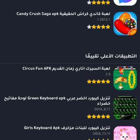
لعبة كاندي كراش الحقيقية Candy Crush Saga apk
1.287.0.1
التطبيقات الأعلى تقييمًا
لعبة السيرك اتاري زمان القديم Circus Fun APK
2.8
تنزيل كيبورد اخضر عربي Green Keyboard apk لوحة مفاتيح
خضراء
8.7.1_0614
تنزيل كيبورد للبنات مزخرف Girls Keyboard Apk
7.5.11_0826