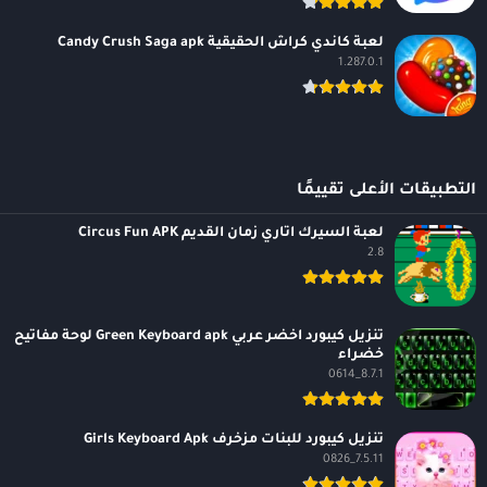
لعبة كاندي كراش الحقيقية Candy Crush Saga apk
1.287.0.1
التطبيقات الأعلى تقييمًا
لعبة السيرك اتاري زمان القديم Circus Fun APK
2.8
تنزيل كيبورد اخضر عربي Green Keyboard apk لوحة مفاتيح
خضراء
8.7.1_0614
تنزيل كيبورد للبنات مزخرف Girls Keyboard Apk
7.5.11_0826