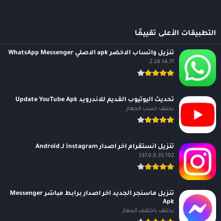
التطبيقات الأعلى تقييمًا
تنزيل واتساب الاخضر apk الاصلي WhatsApp Messenger
2.24.14.71
تحديث اليوتيوب القديم للاندرويد Update YouTube Apk
يختلف حسب الجهاز
تنزيل انستقرام اخر اصدار instagram لـ Android
337.0.0.35.102
تنزيل ماسنجر الجديد اخر اصدار برابط مباشر Messenger
Apk
يختلف باختلاف الجهاز