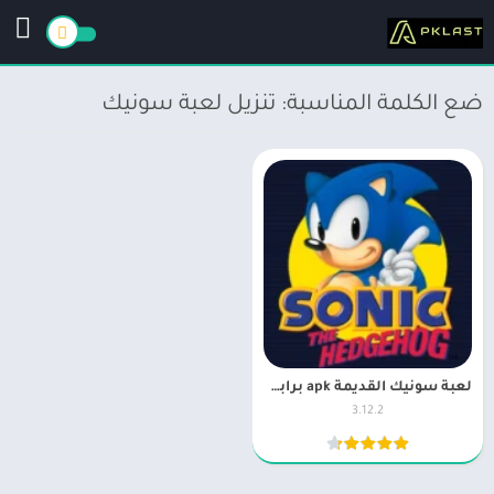
ضع الكلمة المناسبة: تنزيل لعبة سونيك
لعبة سونيك القديمة apk برابط مباشر Sonic the Hedgehog Classic
3.12.2