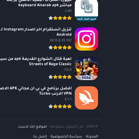
كيبورد السراب البعيد الاصلي برابط
مباشر keyboard Alsarab apk
2.45
تنزيل انستقرام اخر اصدار instagram لـ
Android
337.0.0.35.102
لعبة قتال الشوارع القديمة apk 
Streets of Rage Classic
7.0.0
افضل برنامج في بي ان مجاني
VPN الارنب Turbo
4.1.1
© 2024 - كل الحقوق محفوظة -
لموقع ابك لاست
المدونة
سياسة الخصوصية
إتصل بنا