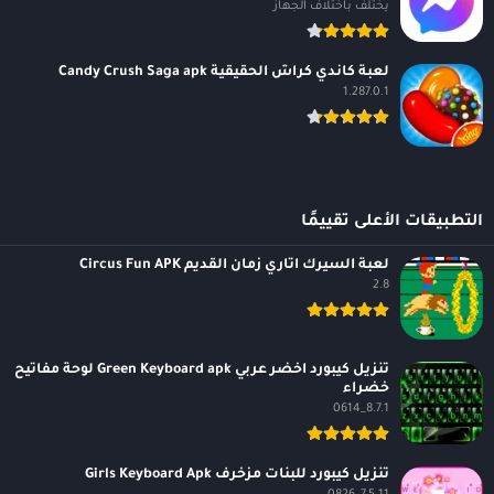
يختلف باختلاف الجهاز
لعبة كاندي كراش الحقيقية Candy Crush Saga apk
1.287.0.1
التطبيقات الأعلى تقييمًا
لعبة السيرك اتاري زمان القديم Circus Fun APK
2.8
تنزيل كيبورد اخضر عربي Green Keyboard apk لوحة مفاتيح
خضراء
8.7.1_0614
تنزيل كيبورد للبنات مزخرف Girls Keyboard Apk