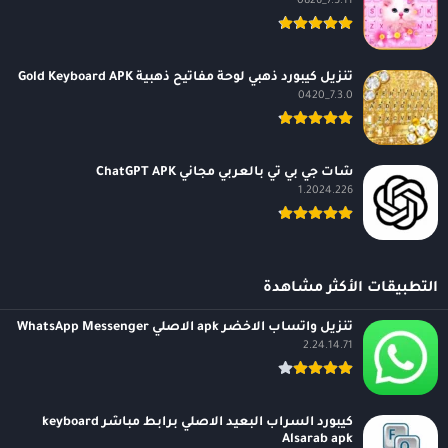
7.5.11_0826
تنزيل كيبورد ذهبي لوحة مفاتيح ذهبية Gold Keyboard APK
7.3.0_0420
شات جي بي تي بالعربي مجاني ChatGPT APK
1.2024.226
التطبيقات الأكثر مشاهدة
تنزيل واتساب الاخضر apk الاصلي WhatsApp Messenger
2.24.14.71
كيبورد السراب البعيد الاصلي برابط مباشر keyboard
Alsarab apk