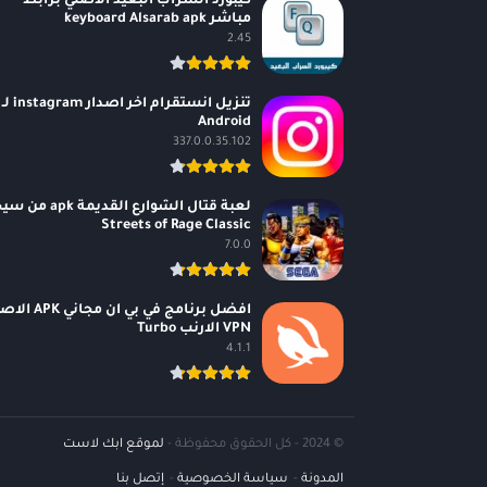
كيبورد السراب البعيد الاصلي برابط
مباشر keyboard Alsarab apk
2.45
تنزيل انستقرام اخر اصدار instagram لـ
Android
337.0.0.35.102
لعبة قتال الشوارع القديمة apk 
Streets of Rage Classic
7.0.0
افضل برنامج في بي ان مجاني
VPN الارنب Turbo
4.1.1
© 2024 - كل الحقوق محفوظة -
لموقع ابك لاست
المدونة
سياسة الخصوصية
إتصل بنا